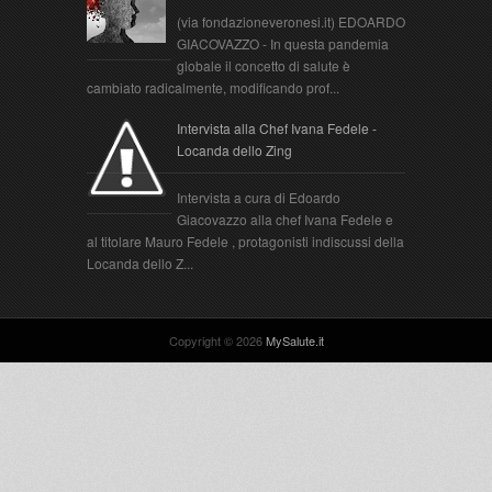
(via fondazioneveronesi.it) EDOARDO
GIACOVAZZO - In questa pandemia
globale il concetto di salute è
cambiato radicalmente, modificando prof...
Intervista alla Chef Ivana Fedele -
Locanda dello Zing
Intervista a cura di Edoardo
Giacovazzo alla chef Ivana Fedele e
al titolare Mauro Fedele , protagonisti indiscussi della
Locanda dello Z...
Copyright ©
2026
MySalute.it