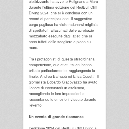
elettrizzante ha avvolto Polignano a Mare
durante l’ultima edizione del RedBull Cliff
Diving 2024, che si è conclusa con un
record di partecipazione. Il suggestivo
borgo pugliese ha visto radunarsi migliaia
di spettatori, affascinati dalle acrobazie
mozzafiato eseguite dagli atleti che si
sono tuffati dalle scogliere a picco sul
mare.
Tra i protagonisti di questa straordinaria
competizione, due atleti italiani hanno
brillato particolarmente, raggiungendo la
finale: Andrea Barnabà ed Elisa Cosetti. Il
giornalista Edoardo Giacovazzo ha avuto
l’onore di intervistarli in esclusiva,
raccogliendo le loro impressioni e
raccontando le emozioni vissute durante
l'evento.
Un evento di grande risonanza
L’edizione 2024 del RedBull Cliff Diving a