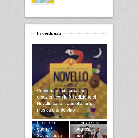
In evidenza
Conversano si riempie di
emozioni con la XII edizione di
Novello sotto il Castello: arte,
Alla scoperta
musica e tanto vino
di SmileLine:
Incendi e
l’innovazione
guerre?
pugliese
Segnali della
negli