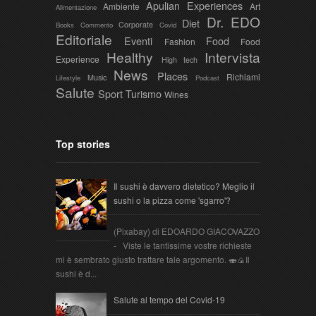
Apulian Experiences
Ambiente
Art
Alimentazione
Dr. EDO
Diet
Corporate
Books
Commento
Covid
Editoriale
Eventi
Food
Fashion
Food
Healthy
Intervista
Experience
High tech
News
Places
Richiami
Music
Lifestyle
Podcast
Salute
Sport
Turismo
Wines
Top stories
Il sushi è davvero dietetico? Meglio il
sushi o la pizza come 'sgarro'?
(Pixabay) di EDOARDO GIACOVAZZO
- Viste le tantissime vostre richieste
mi è sembrato giusto trattare tale argomento. 🍣🍙Il
sushi è d...
Salute al tempo del Covid-19