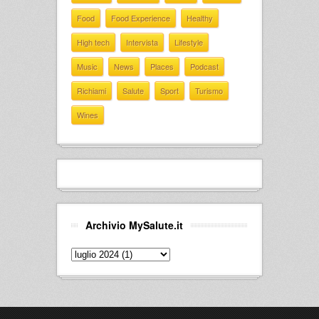
Food
Food Experience
Healthy
High tech
Intervista
Lifestyle
Music
News
Places
Podcast
Richiami
Salute
Sport
Turismo
Wines
Archivio MySalute.it