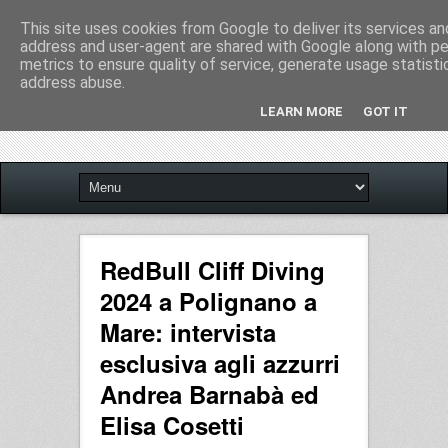
This site uses cookies from Google to deliver its services and
address and user-agent are shared with Google along with p
metrics to ensure quality of service, generate usage statisti
address abuse.
LEARN MORE
GOT IT
RedBull Cliff Diving
2024 a Polignano a
Mare: intervista
esclusiva agli azzurri
Andrea Barnabà ed
Elisa Cosetti