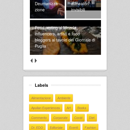
Deumanizza
allineatori
zione
invisibili
Food testing al Mezcla:
influencers, artisti e food
bloggers al tavolo del Giornale di
Puglia
Labels
Alimentazione
Ambiente
Apulian Experiences
Art
Books
Commento
Corporate
Covid
Diet
Dr. EDO
Editoriale
Eventi
Fashion