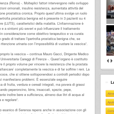
enza (Roma) -. Molteplici fattori intervengono nello sviluppo
pu
ioni ormonali, insulino resistenza, aumentata attività del
al
ne prostatica cronica. Proprio quest’ultima svolge un ruolo
in
pertrofia prostatica benigna ed è presente in 3 pazienti su 4
riore (LUTS), caratteristici della malattia. L’infiammazione è
e a sintomi più severi e può influenzare il trattamento
Re
in considerazione come obiettivo terapeutico e va curata
Po
n grado di trattare l’ipertrofia prostatica benigna che, se
es
ritenzione urinaria con l’impossibilità di vuotare la vescica”.
Ba
 proprio la vescica – continua Mauro Gacci, Dirigente Medico
Universitaria Careggi di Firenze -. Quest’organo è costituito
il proprio volume per vincere la resistenza che la prostata
sfiancare’ completamente la vescica e di far soffrire i reni. La
coce, che si ottiene sottoponendosi a controlli periodici dopo
i manifestano problemi. È essenziale seguire
L
a di frutta, verdura e cereali integrali, ma povera di grassi
vitando peperoncino, birra, insaccati, spezie, pepe,
Alim
ante inoltre bere a sufficienza, almeno due litri di acqua al
a e regolare”.
Apul
atto esanico di Serenoa repens anche in associazione con gli
Com