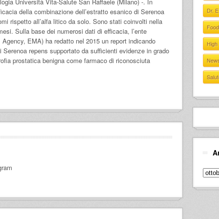
logia Università Vita-Salute San Raffaele (Milano) -. In
Dr. 
fficacia della combinazione dell’estratto esanico di Serenoa
omi rispetto all’alfa litico da solo. Sono stati coinvolti nella
Food
mesi. Sulla base dei numerosi dati di efficacia, l’ente
 Agency, EMA) ha redatto nel 2015 un report indicando
High
di Serenoa repens supportato da sufficienti evidenze in grado
trofia prostatica benigna come farmaco di riconosciuta
New
Salut
A
gram