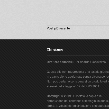
Post più recente
Chi siamo
Direttore editoriale:
Dr.Edoardo Giacovazzo
Questo sito non rappresenta una testata giornal
in quanto viene aggiornato senza alcuna period
Non può pertanto considerarsi un prodotto edit
ai sensi della legge n° 62 del 7.03.2001
Copyright © 2019 |
E' vietata la copia e la
riproduzione dei contenuti e immagini in qualsi
forma. E' vietata la redistribuzione e la pubblic