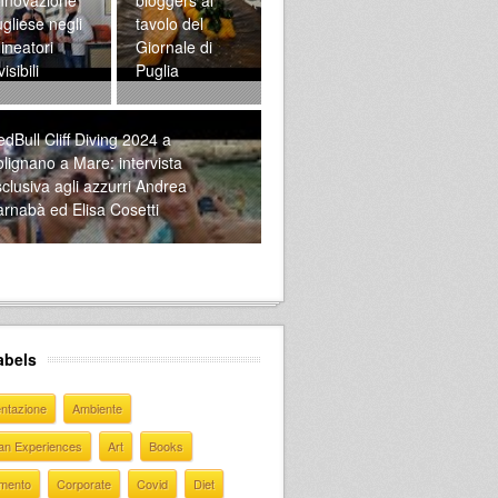
gliese negli
tavolo del
lineatori
Giornale di
visibili
Puglia
dBull Cliff Diving 2024 a
lignano a Mare: intervista
clusiva agli azzurri Andrea
rnabà ed Elisa Cosetti
abels
entazione
Ambiente
ian Experiences
Art
Books
mento
Corporate
Covid
Diet