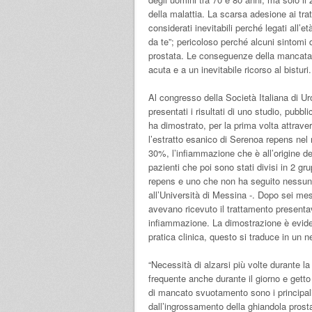
della malattia. La scarsa adesione ai tra
considerati inevitabili perché legati all’e
da te”; pericoloso perché alcuni sintomi 
prostata. Le conseguenze della mancata a
acuta e a un inevitabile ricorso al bisturi.
Al congresso della Società Italiana di Ur
presentati i risultati di uno studio, pubb
ha dimostrato, per la prima volta attrave
l’estratto esanico di Serenoa repens nel r
30%, l’infiammazione che è all’origine de
pazienti che poi sono stati divisi in 2 gr
repens e uno che non ha seguito nessuna
all’Università di Messina -. Dopo sei mes
avevano ricevuto il trattamento presentava
infiammazione. La dimostrazione è eviden
pratica clinica, questo si traduce in un n
“Necessità di alzarsi più volte durante l
frequente anche durante il giorno e gett
di mancato svuotamento sono i principali 
dall’ingrossamento della ghiandola prost