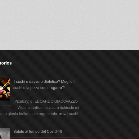
tories
Il sushi è davvero dietetico? Meglio il
sushi o la pizza come 'sgarro'?
(Pixabay) di EDOARDO GIACOVAZZO
- Viste le tantissime vostre richieste mi
ato giusto trattare tale argomento. 🍣🍙Il sushi
Salute al tempo del Covid-19