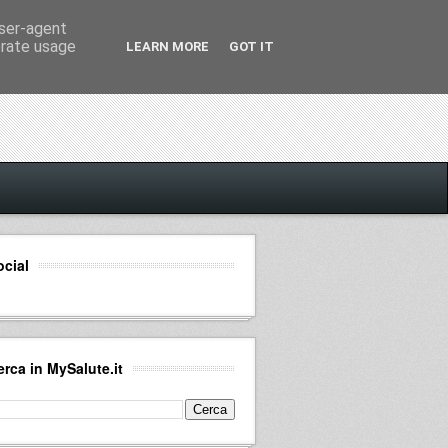
user-agent
erate usage
LEARN MORE
GOT IT
ocial
erca in MySalute.it