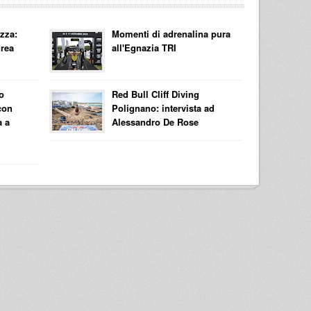
ezza:
Momenti di adrenalina pura
drea
all'Egnazia TRI
to
Red Bull Cliff Diving
con
Polignano: intervista ad
a a
Alessandro De Rose