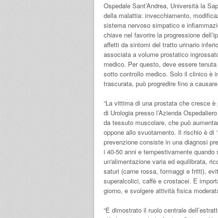
Ospedale Sant’Andrea, Università la Sapi
della malattia: invecchiamento, modificaz
sistema nervoso simpatico e infiammazio
chiave nel favorire la progressione dell’i
affetti da sintomi del tratto urinario infe
associata a volume prostatico ingrossato 
medico. Per questo, deve essere tenuta 
sotto controllo medico. Solo il clinico è i
trascurata, può progredire fino a causare 
“La vittima di una prostata che cresce è
di Urologia presso l’Azienda Ospedaliero 
da tessuto muscolare, che può aumentare 
oppone allo svuotamento. Il rischio è di ‘
prevenzione consiste in una diagnosi pre
i 40-50 anni e tempestivamente quando s
un'alimentazione varia ed equilibrata, ricc
saturi (carne rossa, formaggi e fritti), e
superalcolici, caffè e crostacei. È import
giorno, e svolgere attività fisica moderat
“È dimostrato il ruolo centrale dell’estr