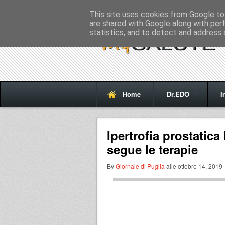
Home
This site uses cookies from Google to 
are shared with Google along with per
statistics, and to detect and address 
Home
Dr.EDO
I
Ipertrofia prostatic
segue le terapie
By
Giornale di Puglia
alle ottobre 14, 2019 