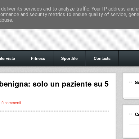
deliver its services and to analyze traffic. Your IP address and 
formance and security metrics to ensure quality of service, gen
abuse.
nterviste
Fitness
Sportlife
Contacts
a benigna: solo un paziente su 5
S
-
0 commenti
C