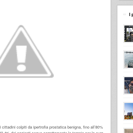
I 
 cittadini colpiti da ipertrofia prostatica benigna, fino all’80%
 22,4% dei pazienti segue correttamente le terapie per la cura