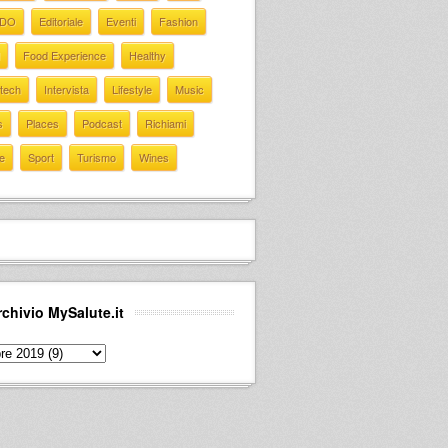
EDO
Editoriale
Eventi
Fashion
Food Experience
Healthy
 tech
Intervista
Lifestyle
Music
s
Places
Podcast
Richiami
e
Sport
Turismo
Wines
rchivio MySalute.it