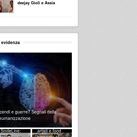
deejay Giolì e Assia
n evidenza
Food testing
cendi e guerre? Segnali della
al Mezcla:
eumanizzazione
la scoperta
influencers,
 SmileLine:
artisti e food
innovazione
bloggers al