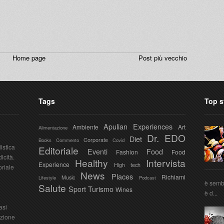
Home page
Post più vecchio
Tags
Top s
Apulian Experiences
Ambiente
Art
Alimentazione
Dr. EDO
Diet
Corporate
Books
Commento
Covid
istica
Editoriale
Eventi
Food
Fashion
Food
icità.
Healthy
Intervista
Experience
High tech
oriale
News
Places
Richiami
Music
Lifestyle
Podcast
è sembr
Salute
Sport
Turismo
Wines
è d...
asi
azione