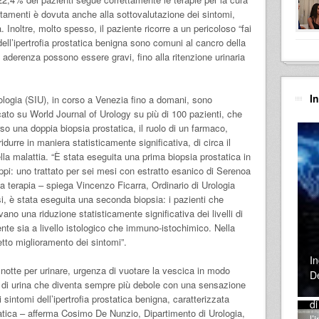
ttamenti è dovuta anche alla sottovalutazione dei sintomi,
tà. Inoltre, molto spesso, il paziente ricorre a un pericoloso “fai
dell’ipertrofia prostatica benigna sono comuni al cancro della
derenza possono essere gravi, fino alla ritenzione urinaria
I
ologia (SIU), in corso a Venezia fino a domani, sono
licato su World Journal of Urology su più di 100 pazienti, che
rso una doppia biopsia prostatica, il ruolo di un farmaco,
idurre in maniera statisticamente significativa, di circa il
lla malattia. “È stata eseguita una prima biopsia prostatica in
uppi: uno trattato per sei mesi con estratto esanico di Serenoa
 terapia – spiega Vincenzo Ficarra, Ordinario di Urologia
i, è stata eseguita una seconda biopsia: i pazienti che
no una riduzione statisticamente significativa dei livelli di
te sia a livello istologico che immuno-istochimico. Nella
etto miglioramento dei sintomi”.
In
a notte per urinare, urgenza di vuotare la vescica in modo
D
o di urina che diventa sempre più debole con una sensazione
Al
sintomi dell’ipertrofia prostatica benigna, caratterizzata
di
atica – afferma Cosimo De Nunzio, Dipartimento di Urologia,
l’