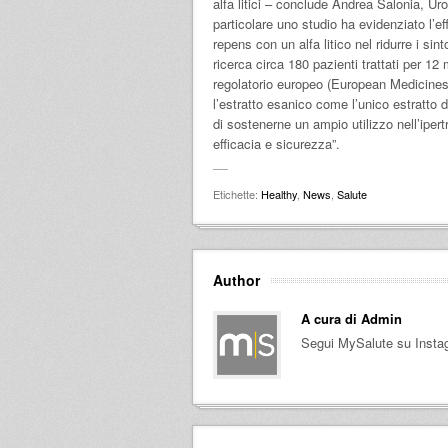
alfa litici – conclude Andrea Salonia, Uro
particolare uno studio ha evidenziato l’e
repens con un alfa litico nel ridurre i sint
ricerca circa 180 pazienti trattati per 12 
regolatorio europeo (European Medicines
l’estratto esanico come l’unico estratto 
di sostenerne un ampio utilizzo nell’iper
efficacia e sicurezza”.
Etichette:
Healthy
,
News
,
Salute
Author
A cura di
Admin
Segui MySalute su Insta