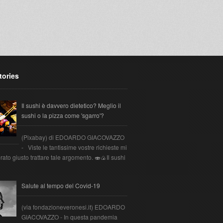
tories
Il sushi è davvero dietetico? Meglio il
sushi o la pizza come 'sgarro'?
(Pixabay) di EDOARDO GIACOVAZZO
- Viste le tantissime vostre richieste mi
ato giusto trattare tale argomento. 🍣🍙Il sushi
Salute al tempo del Covid-19
(via fondazioneveronesi.it) EDOARDO
GIACOVAZZO - In questa pandemia