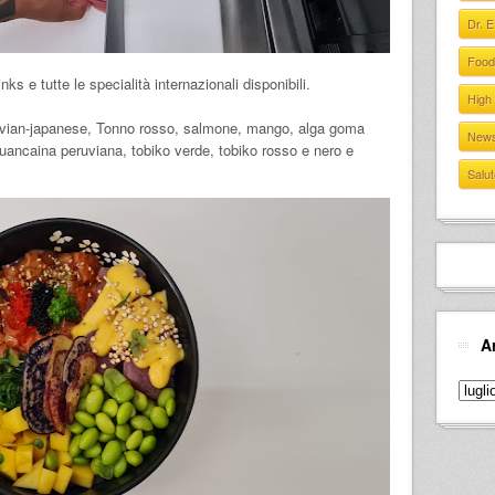
Dr. 
Food
inks e tutte le specialità internazionali disponibili.
High
ruvian-japanese, Tonno rosso, salmone, mango, alga goma
New
ncaina peruviana, tobiko verde, tobiko rosso e nero e
Salut
A