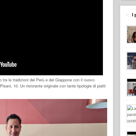
I 
to tra le tradizioni del Perù e del Giappone con il nuovo
isani, 10. Un ristorante originale con tante tipologie di piatti