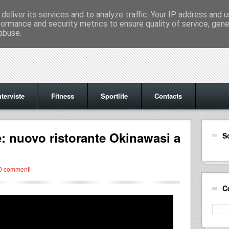
deliver its services and to analyze traffic. Your IP address and 
formance and security metrics to ensure quality of service, gen
abuse.
nterviste
Fitness
Sportlife
Contacts
: nuovo ristorante Okinawasi a
S
0 commenti
C