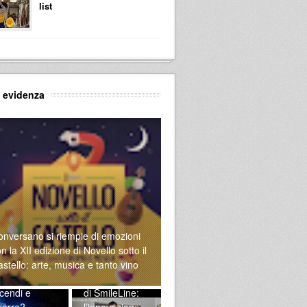
list
n evidenza
onversano si riempie di emozioni
n la XII edizione di Novello sotto il
stello: arte, musica e tanto vino
Alla scoperta
cendi e
di SmileLine:
uerre?
l’innovazione