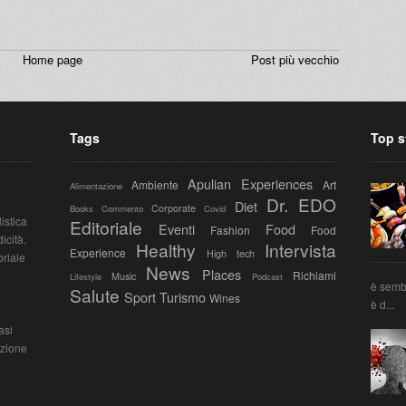
Home page
Post più vecchio
Tags
Top s
Apulian Experiences
Ambiente
Art
Alimentazione
Dr. EDO
Diet
Corporate
Books
Commento
Covid
istica
Editoriale
Eventi
Food
Fashion
Food
icità.
Healthy
Intervista
Experience
High tech
oriale
News
Places
Richiami
Music
Lifestyle
Podcast
è sembr
Salute
Sport
Turismo
Wines
è d...
asi
azione