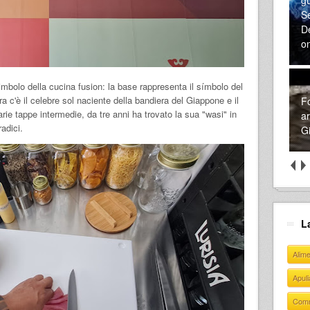
Se
D
o
simbolo della cucina fusion: la base rappresenta il símbolo del
ra c'è il celebre sol naciente della bandiera del Giappone e il
Fo
rie tappe intermedie, da tre anni ha trovato la sua "wasi" in
ar
adici.
Gi
L
Alim
Apul
Com