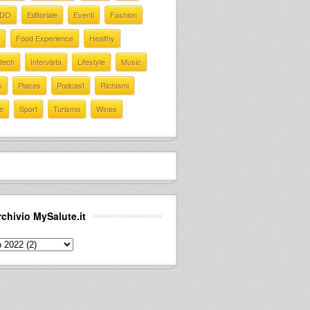
EDO
Editoriale
Eventi
Fashion
Food Experience
Healthy
 tech
Intervista
Lifestyle
Music
s
Places
Podcast
Richiami
e
Sport
Turismo
Wines
rchivio MySalute.it