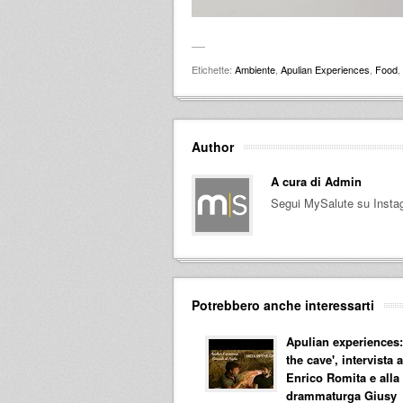
Etichette:
Ambiente
,
Apulian Experiences
,
Food
,
Author
A cura di
Admin
Segui MySalute su Insta
Potrebbero anche interessarti
Apulian experiences: 
the cave', intervista a
Enrico Romita e alla
drammaturga Giusy