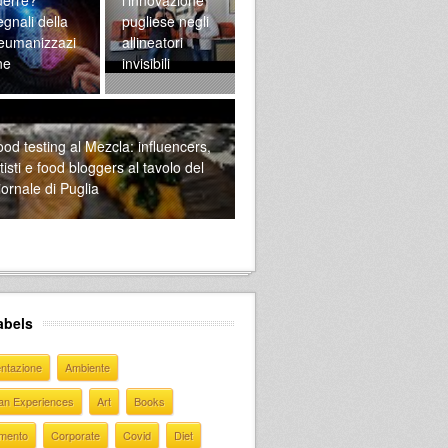
gnali della
pugliese negli
eumanizzazi
allineatori
ne
invisibili
od testing al Mezcla: influencers,
tisti e food bloggers al tavolo del
ornale di Puglia
abels
entazione
Ambiente
ian Experiences
Art
Books
mento
Corporate
Covid
Diet