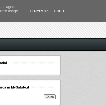
user-agent
erate usage
LEARN MORE
GOT IT
ocial
erca in MySalute.it