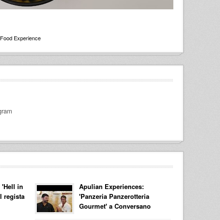
Food Experience
gram
'Hell in
Apulian Experiences:
l regista
'Panzeria Panzerotteria
Gourmet' a Conversano