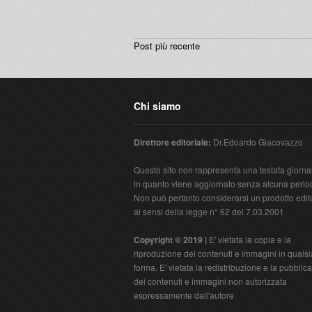
Post più recente
Chi siamo
Direttore editoriale:
Dr.Edoardo Giacovazzo
Questo sito non rappresenta una testata giornal
in quanto viene aggiornato senza alcuna period
Non può pertanto considerarsi un prodotto edit
ai sensi della legge n° 62 del 7.03.2001
Copyright © 2019 |
E' vietata la copia e la
riproduzione dei contenuti e immagini in qualsi
forma. E' vietata la redistribuzione e la pubblic
dei contenuti e immagini non autorizzata
espressamente dall'autore