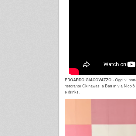
EDOARDO GIACOVAZZO
- Oggi vi por
ristorante Okinawasi a Bari in via Nicolò P
e drinks.