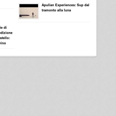
Apulian Experiences: Sup dal
tramonto alla luna
e di
edizione
stello:
vino