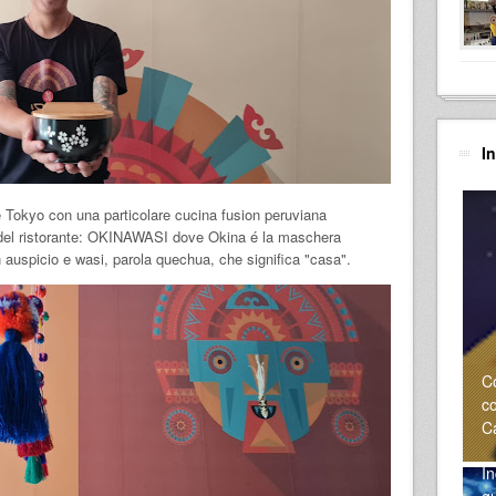
I
 Tokyo con una particolare cucina fusion peruviana
e del ristorante: OKINAWASI dove Okina é la maschera
 auspicio e wasi, parola quechua, che significa "casa".
C
co
Ca
In
g