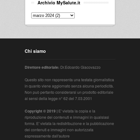
Archivio MySalute.it
Chi siamo
Direttore editoriale:
Dr.Edoardo Giacovazzo
Questo sito non rappresenta una testata giornalistica
in quanto viene aggiornato senza alcuna periodicità.
Non può pertanto considerarsi un prodotto editoriale
ai sensi della legge n° 62 del 7.03.2001
Copyright © 2019 |
E' vietata la copia e la
riproduzione dei contenuti e immagini in qualsiasi
forma. E' vietata la redistribuzione e la pubblicazione
dei contenuti e immagini non autorizzata
espressamente dall'autore