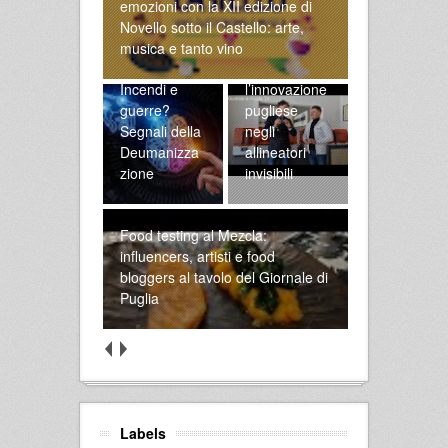
emozioni con la XII edizione di
Novello sotto il Castello: arte,
Alla scoperta
musica e tanto vino
di SmileLine:
Incendi e
l’innovazione
guerre?
pugliese
Segnali della
negli
Deumanizza
allineatori
zione
invisibili
Food testing al Mezcla:
influencers, artisti e food
bloggers al tavolo del Giornale di
Puglia
Labels