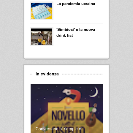
La pandemia ucraina
'Simbiosi' e la nuova
drink list
In evidenza
Conversano si riempie di