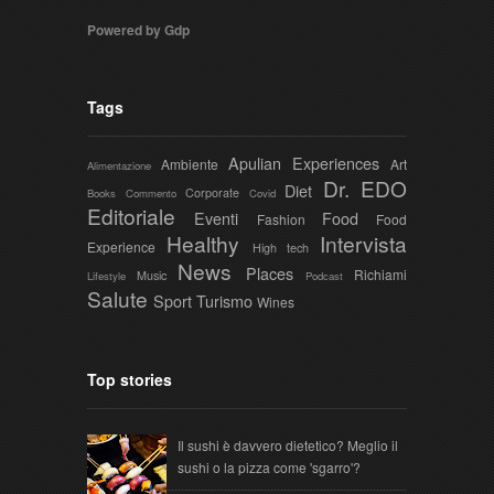
Powered by Gdp
Tags
Apulian Experiences
Ambiente
Art
Alimentazione
Dr. EDO
Diet
Corporate
Books
Commento
Covid
Editoriale
Eventi
Food
Fashion
Food
Healthy
Intervista
Experience
High tech
News
Places
Richiami
Music
Lifestyle
Podcast
Salute
Sport
Turismo
Wines
Top stories
Il sushi è davvero dietetico? Meglio il
sushi o la pizza come 'sgarro'?