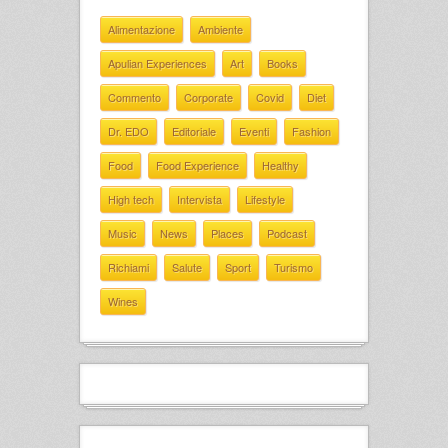
Alimentazione
Ambiente
Apulian Experiences
Art
Books
Commento
Corporate
Covid
Diet
Dr. EDO
Editoriale
Eventi
Fashion
Food
Food Experience
Healthy
High tech
Intervista
Lifestyle
Music
News
Places
Podcast
Richiami
Salute
Sport
Turismo
Wines