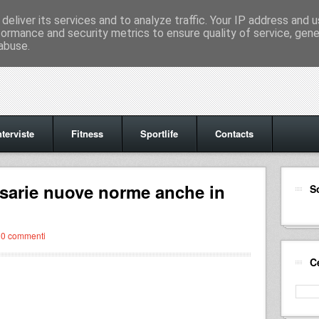
deliver its services and to analyze traffic. Your IP address and 
formance and security metrics to ensure quality of service, gen
abuse.
nterviste
Fitness
Sportlife
Contacts
ssarie nuove norme anche in
S
0 commenti
C