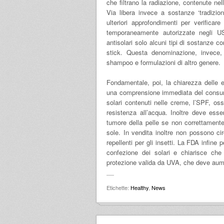
che filtrano la radiazione, contenute nel
Via libera invece a sostanze ‘tradizio
ulteriori approfondimenti per verificar
temporaneamente autorizzate negli U
antisolari solo alcuni tipi di sostanze c
stick. Questa denominazione, invece, 
shampoo e formulazioni di altro genere.
Fondamentale, poi, la chiarezza delle et
una comprensione immediata del consumato
solari contenuti nelle creme, l’SPF, os
resistenza all’acqua. Inoltre deve ess
tumore della pelle se non correttament
sole. In vendita inoltre non possono circ
repellenti per gli insetti. La FDA infin
confezione dei solari e chiarisce che
protezione valida da UVA, che deve aume
Etichette:
Healthy
,
News