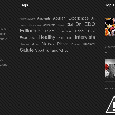
Tags
Top s
Apulian Experiences
Ambiente
Art
Alimentazione
Dr. EDO
Diet
Corporate
Books
Commento
Covid
istica
Editoriale
Eventi
Food
Fashion
Food
icità.
Healthy
Intervista
Experience
High tech
oriale
News
Places
Richiami
Music
Lifestyle
Podcast
è sembr
Salute
Sport
Turismo
Wines
è d...
asi
azione
radical