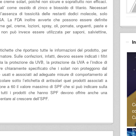
le creme solari, poiché non sicure e soprattutto non efficaci.
nali’ come ossido di zinco e biossido di titanio. Necessari
e l’assenza di tossicità delle restanti dodici molecole, solo
SA. La FDA inoltre avverte che possono essere definite
ome gel, creme, lozioni, spray, oli, pomate, unguenti, paste e
non può invece essere utilizzata per saponi, salviettine,
I
ichette che riportano tutte le informazioni del prodotto, per
re. Sulle confezioni, infatti, devono essere indicati i filtri
sia la protezione da UVB, la protezione da UVA e l’indice di
ere chiaramente specificato che i solari non proteggono dal
e usati e associati ad adeguate misure di comportamento al
olare sotto l’etichetta di antisolari quei prodotti associati a
e pone a 60 il valore massimo di SPF che si può indicare sulla
 tutti i prodotti che hanno SPF devono offrire anche una
ntare al crescere dell’SPF.
C
co
Ca
In
g