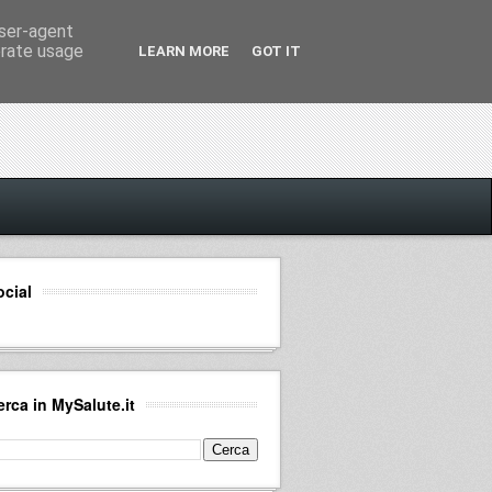
user-agent
erate usage
LEARN MORE
GOT IT
ocial
erca in MySalute.it