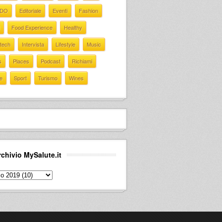
EDO
Editoriale
Eventi
Fashion
Food Experience
Healthy
 tech
Intervista
Lifestyle
Music
s
Places
Podcast
Richiami
e
Sport
Turismo
Wines
rchivio MySalute.it