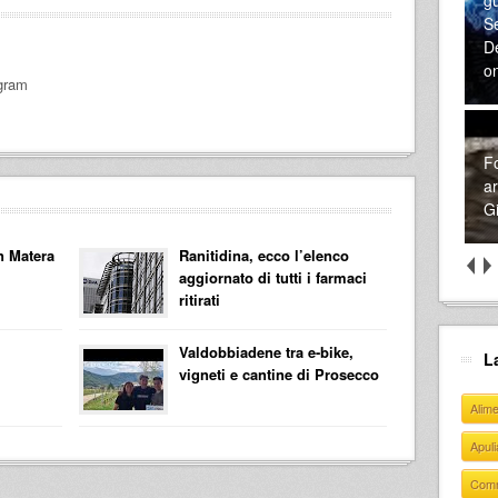
Se
D
o
gram
Fo
ar
Gi
n Matera
Ranitidina, ecco l’elenco
aggiornato di tutti i farmaci
ritirati
Valdobbiadene tra e-bike,
L
vigneti e cantine di Prosecco
Alim
Apul
Com