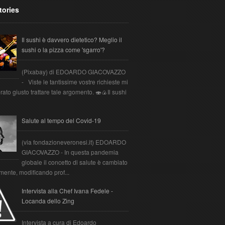
tories
Il sushi è davvero dietetico? Meglio il
sushi o la pizza come 'sgarro'?
(Pixabay) di EDOARDO GIACOVAZZO
- Viste le tantissime vostre richieste mi
ato giusto trattare tale argomento. 🍣🍙Il sushi
Salute al tempo del Covid-19
(via fondazioneveronesi.it) EDOARDO
GIACOVAZZO - In questa pandemia
globale il concetto di salute è cambiato
mente, modificando prof...
Intervista alla Chef Ivana Fedele -
Locanda dello Zing
Intervista a cura di Edoardo