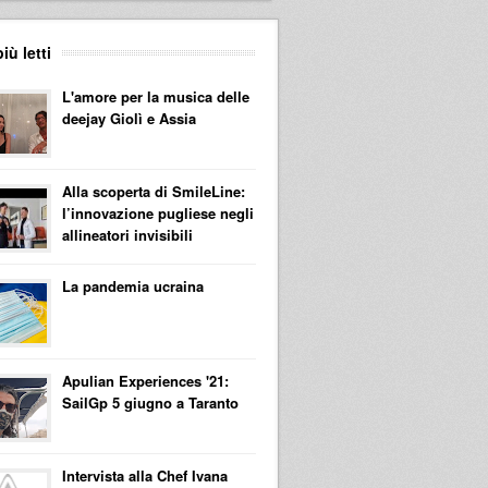
più letti
L'amore per la musica delle
deejay Giolì e Assia
Alla scoperta di SmileLine:
l’innovazione pugliese negli
allineatori invisibili
La pandemia ucraina
Apulian Experiences '21:
SailGp 5 giugno a Taranto
Intervista alla Chef Ivana