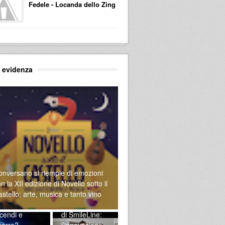
Fedele - Locanda dello Zing
n evidenza
onversano si riempie di emozioni
n la XII edizione di Novello sotto il
stello: arte, musica e tanto vino
Alla scoperta
cendi e
di SmileLine:
uerre?
l’innovazione