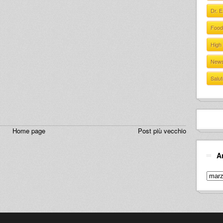
Dr. 
Food
High
New
Salut
Home page
Post più vecchio
A