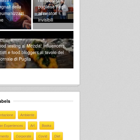
gnali della
pugliese negli
eumanizzazi
allineatori
ne
invisibili
od testing al Mezcla: influencers,
tisti e food bloggers al tavolo del
ornale di Puglia
abels
entazione
Ambiente
ian Experiences
Art
Books
mento
Corporate
Covid
Diet