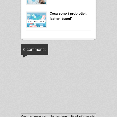
Cosa sono i probiotici,
'batteri buoni'
0 commenti:
Post più recente
Home page
Post più vecchio