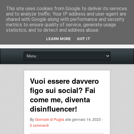
This site uses cookies from Google to deliver its services
and to analyze traffic. Your IP address and user-agent are
shared with Google along with performance and security
metrics to ensure quality of service, generate usage
statistics, and to detect and address abuse.
LEARN MORE
GOT IT
Vuoi essere davvero
figo sui social? Fai
come me, diventa
disinfluencer!
By
Giornale di Puglia
alle gennaio 14, 2023 -
0 commenti