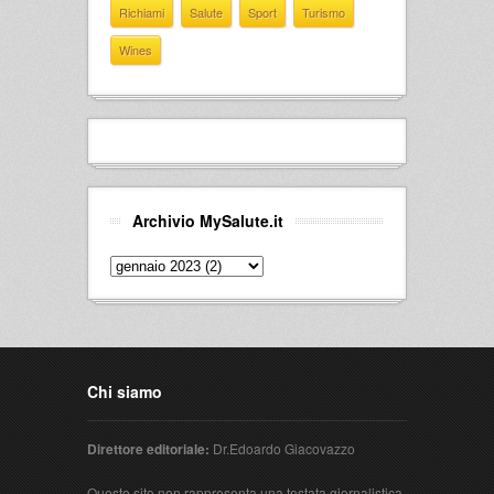
Richiami
Salute
Sport
Turismo
Wines
Archivio MySalute.it
Chi siamo
Direttore editoriale:
Dr.Edoardo Giacovazzo
Questo sito non rappresenta una testata giornalistica