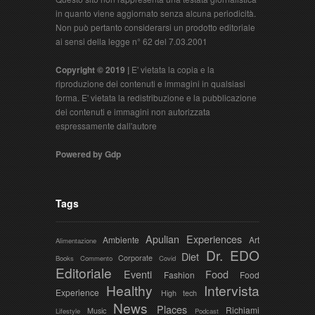
in quanto viene aggiornato senza alcuna periodicità.
Non può pertanto considerarsi un prodotto editoriale
ai sensi della legge n° 62 del 7.03.2001
Copyright © 2019 |
E' vietata la copia e la
riproduzione dei contenuti e immagini in qualsiasi
forma. E' vietata la redistribuzione e la pubblicazione
dei contenuti e immagini non autorizzata
espressamente dall'autore
Powered by Gdp
Tags
Apulian Experiences
Ambiente
Art
Alimentazione
Dr. EDO
Diet
Corporate
Books
Commento
Covid
Editoriale
Eventi
Food
Fashion
Food
Healthy
Intervista
Experience
High tech
News
Places
Richiami
Music
Lifestyle
Podcast