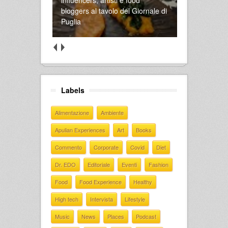
bloggers al tavolo del Giornale di
Puglia
Labels
Alimentazione
Ambiente
Apulian Experiences
Art
Books
Commento
Corporate
Covid
Diet
Dr. EDO
Editoriale
Eventi
Fashion
Food
Food Experience
Healthy
High tech
Intervista
Lifestyle
Music
News
Places
Podcast