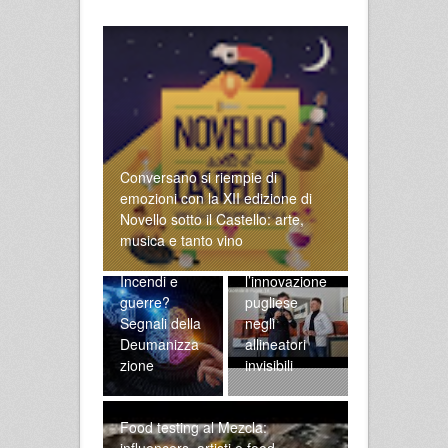
Conversano si riempie di
emozioni con la XII edizione di
Novello sotto il Castello: arte,
Alla scoperta
musica e tanto vino
di SmileLine:
Incendi e
l’innovazione
guerre?
pugliese
Segnali della
negli
Deumanizza
allineatori
zione
invisibili
Food testing al Mezcla:
influencers, artisti e food