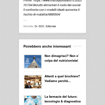
Fonte
:
https://www.ilfattoquotidiano.it/2023
/01/04/disturbi-alimentari-il-ruolo-dei-social-
il-confronto-con-i-modelli-ideali-aumenta-il-
rischio-di-malattia/6895504/
Etichette:
Dr. EDO
,
Editoriale
Potrebbero anche interessarti
Non dimagrisci? Non e’
colpa del nutrizionista!
Attenti a quel bicchiere?
Vediamo perchè...
La farmacie del futuro:
tecnologia & diagnostica